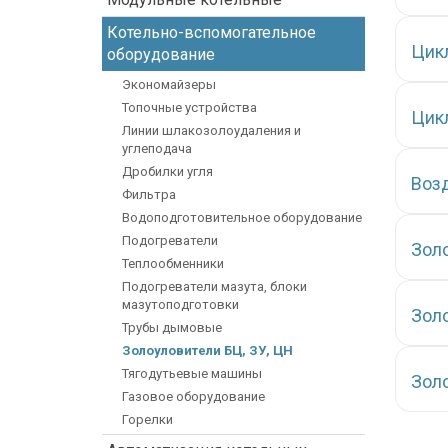
Котельно-вспомогательное
Цик
оборудование
Экономайзеры
Топочные устройства
Цик
Линии шлакозолоудаления и
углеподача
Дробилки угля
Воз
Фильтра
Водоподготовительное оборудование
Подогреватели
Золо
Теплообменники
Подогреватели мазута, блоки
мазутоподготовки
Золо
Трубы дымовые
Золоуловители БЦ, ЗУ, ЦН
Тягодутьевые машины
Золо
Газовое оборудование
Горелки